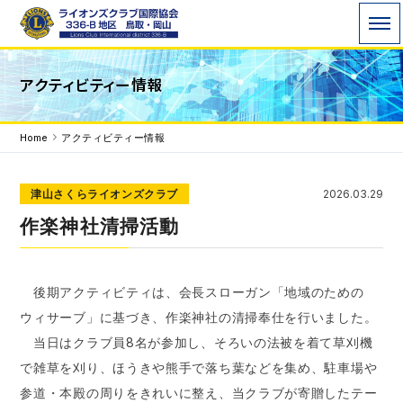
ライオンズクラブ国際協会336-B地区 WE
アクティビティー情報
SERVE「われわれは奉仕する」を モットーに地域
で、世界で 奉仕活動を行っています。
Home
アクティビティー情報
津山さくらライオンズクラブ
2026.03.29
作楽神社清掃活動
後期アクティビティは、会長スローガン「地域のための
ウィサーブ」に基づき、作楽神社の清掃奉仕を行いました。
当日はクラブ員8名が参加し、そろいの法被を着て草刈機
で雑草を刈り、ほうきや熊手で落ち葉などを集め、駐車場や
参道・本殿の周りをきれいに整え、当クラブが寄贈したテー