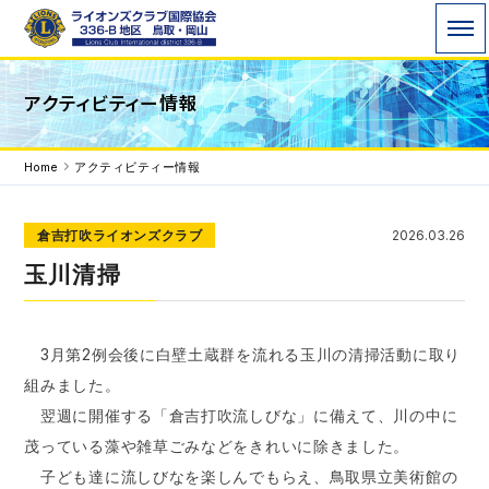
ライオンズクラブ国際協会336-B地区 WE
アクティビティー情報
SERVE「われわれは奉仕する」を モットーに地域
で、世界で 奉仕活動を行っています。
Home
アクティビティー情報
倉吉打吹ライオンズクラブ
2026.03.26
玉川清掃
3月第2例会後に白壁土蔵群を流れる玉川の清掃活動に取り
組みました。
翌週に開催する「倉吉打吹流しびな」に備えて、川の中に
茂っている藻や雑草ごみなどをきれいに除きました。
子ども達に流しびなを楽しんでもらえ、鳥取県立美術館の