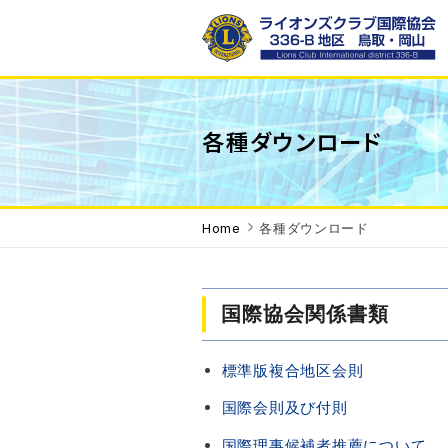
ライオンズクラブ国際協会336-B地区 WE SERVE「われわれ
は奉仕する」を モットーに地域で、世界で 奉仕活動を行って
各種ダウンロード
います。
Home
各種ダウンロード
国際協会関係書類
標準版複合地区会則
国際会則及び付則
国際理事候補者推薦について