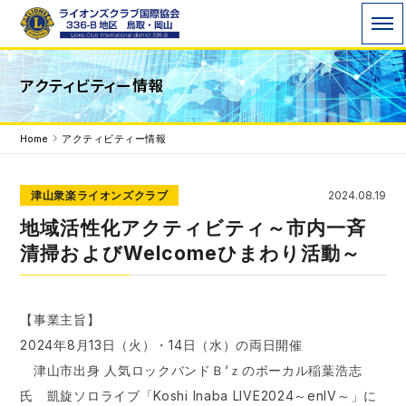
ライオンズクラブ国際協会336-B地区 WE
アクティビティー情報
SERVE「われわれは奉仕する」を モットーに地域
で、世界で 奉仕活動を行っています。
Home
アクティビティー情報
津山衆楽ライオンズクラブ
2024.08.19
地域活性化アクティビティ～市内一斉
清掃およびWelcomeひまわり活動～
【事業主旨】
2024年8月13日（火）・14日（水）の両日開催
津山市出身 人気ロックバンドＢ‘ｚのボーカル稲葉浩志
氏 凱旋ソロライブ「Koshi Inaba LIVE2024～enIV～」に