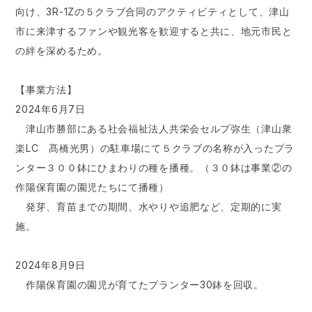
向け、3R-1Zの５クラブ合同のアクティビティとして、津山
市に来津するファンや観光客を歓迎すると共に、地元市民と
の絆を深めるため。
【事業方法】
2024年6月7日
津山市勝部にある社会福祉法人共栄会セルプ弥生（津山衆
楽LC 髙橋光男）の駐車場にて５クラブの名称が入ったプラ
ンター３００鉢にひまわりの種を播種。（３０鉢は事業②の
作陽保育園の園児たちにて播種）
発芽、育苗までの期間、水やりや追肥など、定期的に実
施。
2024年8月9日
作陽保育園の園児が育てたプランター30鉢を回収。