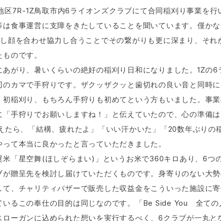
-B地区7R-1Z鳥取市内6ライオンズクラブにて合同稲刈り事業
等は食事運営に支障をきたしていることを聞いています。僅かな
解し顔を合わせ協力し合うことでその繋がりも更に深まり、それ
たものです。
あがり、暑いくらいの絶好の稲刈り日和になりました。1Zの6
刃のカマで手狩りです。ザクッザクッと歯切れの良い音と同時に
、初稲刈り、もちろん手狩りも初めてという方もいました。事業
に「手狩りでお願いしますね！」と伝えていたので、心の準備は
えたら、「結構、疲れたよ」「いい汗かいた」「20数年ぶりの
やって本当に良かったと言っていただきました。
米「星空舞(ほしぞらまい)
」というお米で360キロあり、6つ
ブが贈呈先を検討し届けていただくものです。身寄りのない大勢
して、チャリティバザーで販売した収益金をこういった施設に寄
るこの奉仕の目的は同じなのです。「Be Side You 全
スローガンに込められた想いを実行するべく、6クラブが一丸と