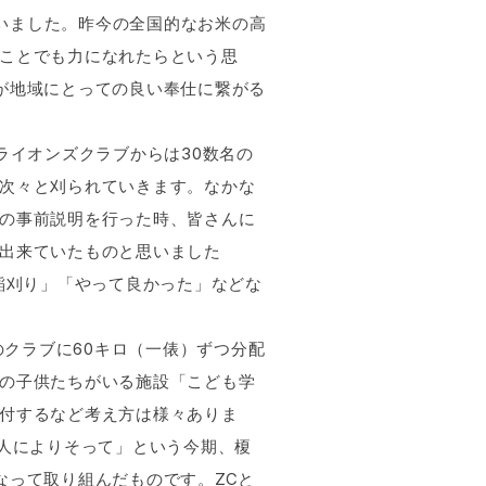
を行いました。昨今の全国的なお米の高
ことでも力になれたらという思
が地域にとっての良い奉仕に繋がる
ライオンズクラブからは30数名の
次々と刈られていきます。なかな
の事前説明を行った時、皆さんに
出来ていたものと思いました
稲刈り」「やって良かった」などな
のクラブに60キロ（一俵）ずつ分配
の子供たちがいる施設「こども学
付するなど考え方は様々ありま
ての人によりそって」という今期、榎
なって取り組んだものです。ZCと