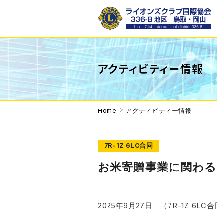
ライオンズクラブ国際協会336-B地区 WE SERVE「われわれ
は奉仕する」を モットーに地域で、世界で 奉仕活動を行って
アクティビティー情報
います。
Home
アクティビティー情報
7R-1Z 6LC合同
お米寄贈事業に関わる
2025年9月27日 （7R-1Z 6LC