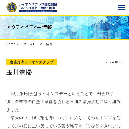
ライオンズクラブ国際協会336-B地区 WE
アクティビティー情報
SERVE「われわれは奉仕する」を モットーに地域
で、世界で 奉仕活動を行っています。
Home
アクティビティー情報
倉吉打吹ライオンズクラブ
2024.10.10
玉川清掃
10月第1例会はライオンズデーということで、例会終了
後、倉吉市の白壁土蔵群を流れる玉川の清掃活動に取り組み
ました。
晴天の中、胴長靴を身につけ川に入り、くわやトングを使
って川の底に生い茂っている藻や雑草やゴミなどをきれいに