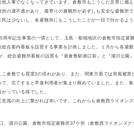
は他人事でなくなってきています。倉敷市もこうした災害に備え
難所の適不適があり、最寄りの避難所が必ずしも安全な避難所で
住民は少ないし、各避難所にもこうしたことが一目で分かるよう
5周年記念事業の一環として、玉島・船穂地区の倉敷市指定避難
所総合案内看板を設置する事業を計画しました。１月から各避難
たが、総合避難所看板の設置を『新倉敷駅南口前』と『溜川公園
こ倉敷でも震度2の揺れがあり、また、関東方面では突風被害
ので、完了すると早速利用者が集まり眺めていました。また、集
役かっている様でした。
意識の向上に繋がれば幸いです。これからも倉敷西ライオンズ
駅南口、溜川公園、倉敷市指定避難所37ケ所（倉敷西ライオンズク