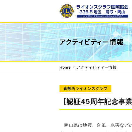
ライオンズクラブ国際協会336-B地区 WE SERVE「われわれ
は奉仕する」を モットーに地域で、世界で 奉仕活動を行って
アクティビティー情報
います。
Home
アクティビティー情報
倉敷西ライオンズクラブ
【認証45周年記念事
岡山県は地震、台風、水害などの