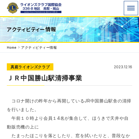
ライオンズクラブ国際協会336-B地区 WE
アクティビティー情報
SERVE「われわれは奉仕する」を モットーに地域
で、世界で 奉仕活動を行っています。
Home
アクティビティー情報
真庭ライオンズクラブ
2023.12.16
ＪＲ中国勝山駅清掃事業
コロナ開けの昨年から再開しているJR中国勝山駅舎の清掃
を行いました。
午前１０時より会員１4名が集合して、ほうきで天井や自
動販売機の上に
たまったほこりを落としたり、窓を拭いたりと、普段なか